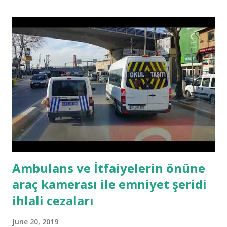
değil ama büyük ölçüde (çevremdekileri gözlemlerime göre)
doğru. Soruların her birinin cevaplarının farklı puanları var.
Sayfanın en altında da katsayılarını veriyorum. 100 puan ideal
Girişimciyi temsil ederken, 0 puan da ideal Gymnosophists 'i
tanımlıyor. 1) Bir ürün/hizmeti üretmeyi planlarken sizi
ne cezbeder? a. Riskin yüksek olması b. Rekabetin
olmaması c. ...
Ambulans ve İtfaiyelerin önüne
araç kamerası ile emniyet şeridi
ihlali cezaları
June 20, 2019