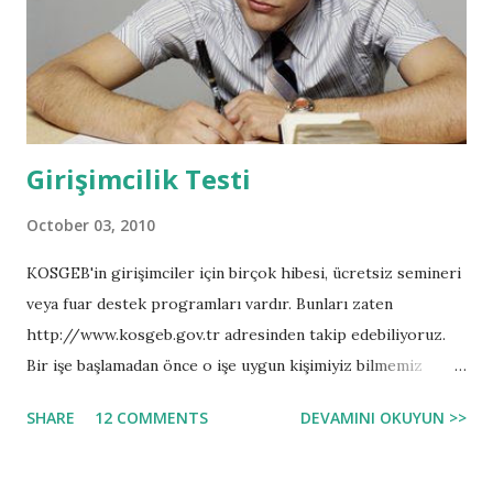
Girişimcilik Testi
October 03, 2010
KOSGEB'in girişimciler için birçok hibesi, ücretsiz semineri
veya fuar destek programları vardır. Bunları zaten
http://www.kosgeb.gov.tr adresinden takip edebiliyoruz.
Bir işe başlamadan önce o işe uygun kişimiyiz bilmemiz
lazım. Postacı olmaksa hayalin, yürümeye razı mısın? İlk
SHARE
12 COMMENTS
DEVAMINI OKUYUN >>
okul öğretmeni olmaksa hayalin, çocukları sever misin?
Girişimci olmaksa hayalin bu iş için doğru kişi misin? Tabi ki
aşağıdaki sorular da cevapları da kutsal bir kitaptan alınma