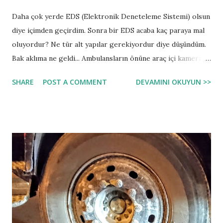
Daha çok yerde EDS (Elektronik Deneteleme Sistemi) olsun
diye içimden geçirdim. Sonra bir EDS acaba kaç paraya mal
oluyordur? Ne tür alt yapılar gerekiyordur diye düşündüm.
Bak aklıma ne geldi... Ambulansların önüne araç içi kamera
koyulsa. Hastanelere her gittiğinde içindeki SD kartı
SHARE
POST A COMMENT
DEVAMINI OKUYUN >>
değiştirilse. Değişen SD kart Trafik Emniyet'in ilgili birimine
gönderilse. Orada da bir personel hızlandırılmış şekilde
seyahati izlese ve araç önündeki engel olan emniyet şeridi
ihlali yapanlara fotoğraf ile birlikte ceza kesse. EDS başına
maliyet internet altyapısı ile beraber 500 USD altına
düşecektir. Hukuki zemin bunun için yoksa da bir torba yasa
ile hemen yapılsa keşke. Zaman içinde de bu işte görüntü
işleme ve makine öğrenmesi ile otomatikleşse sizce de
güzel olur mu? ABD'den örnek araç içi kamera görüntüsü.