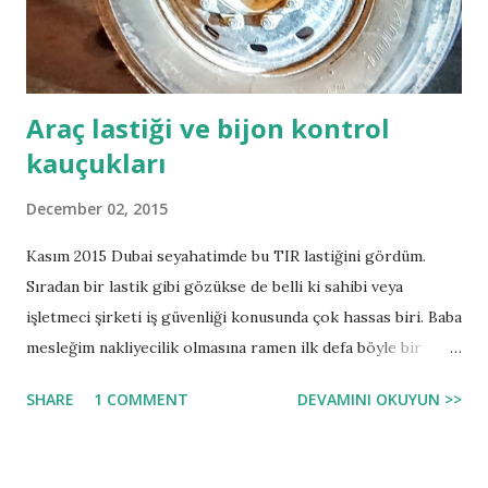
Araç lastiği ve bijon kontrol
kauçukları
December 02, 2015
Kasım 2015 Dubai seyahatimde bu TIR lastiğini gördüm.
Sıradan bir lastik gibi gözükse de belli ki sahibi veya
işletmeci şirketi iş güvenliği konusunda çok hassas biri. Baba
mesleğim nakliyecilik olmasına ramen ilk defa böyle bir
uygulama görmüştüm. Her bijon'un üzerine üçgen bir
SHARE
1 COMMENT
DEVAMINI OKUYUN >>
kauçuk takmışlar. Bijonlar tam sıkı iken bu kauçuklar
birbirlerine bakıyor; bu sayede şöför basit bir göz
muayenesiyle bütün lastiklerinin yolculuğa hazır olduğundan