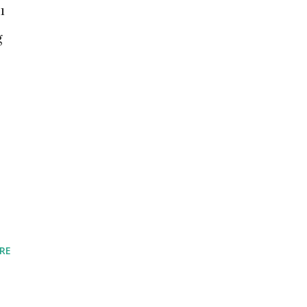
ı
g
RE