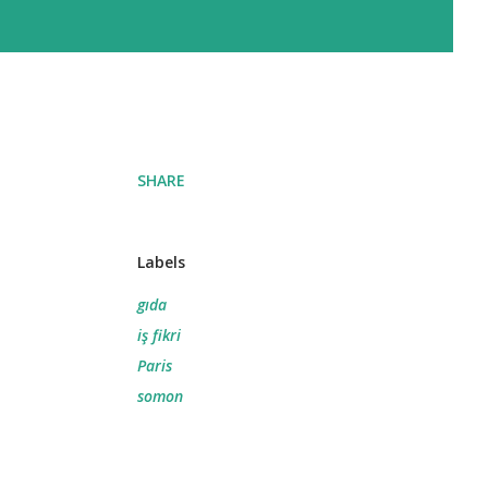
SHARE
Labels
gıda
iş fikri
Paris
somon