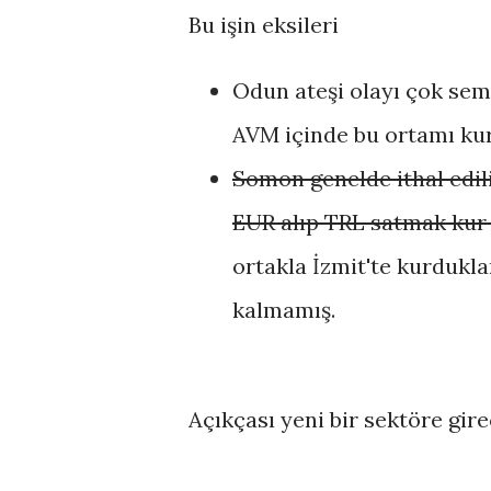
Bu işin eksileri
Odun ateşi olayı çok sem
AVM içinde bu ortamı kur
Somon genelde ithal ediliy
EUR alıp TRL satmak kur r
ortakla İzmit'te kurduklar
kalmamış.
Açıkçası yeni bir sektöre gire