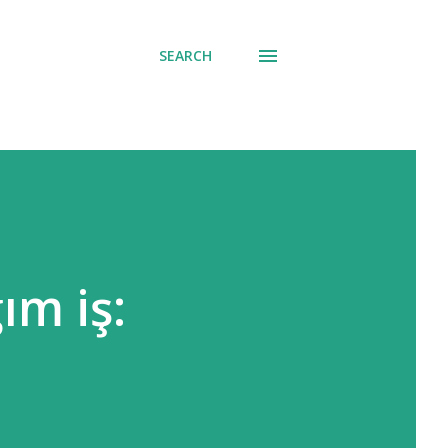
SEARCH
ım iş: