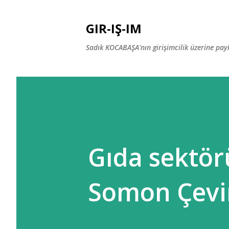
GIR-IŞ-IM
Sadık KOCABAŞA'nın girişimcilik üzerine payla
Gıda sektör
Somon Çev