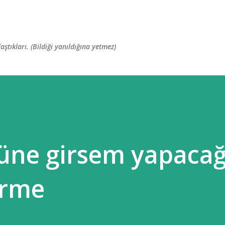
Skip to main content
ştıkları. (Bildiği yanıldığına yetmez)
üne girsem yapacağ
irme